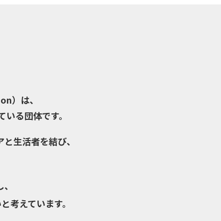
tion）は、
っている団体です。
アと生活者を結び、
し、
いと考えています。