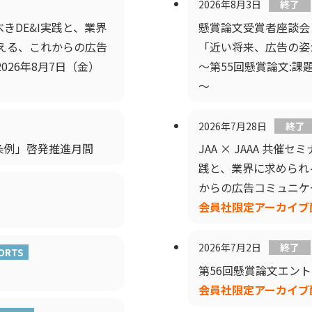
2026年8月3日
終了
きDE&I実践と、業界
懸賞論文受賞者座談会
考える、これからの広告
「近い将来、広告の姿
26年8月7日（金）
～第55回懸賞論文:
～
2026年7月28日
終了
条例」啓発推進月間
JAA × JAAA 共
践と、業界に求められる
からの広告コミュニケ
会員社限定アーカイブ配信中
2026年7月2日
終了
ORTS
第56回懸賞論文エン
会員社限定アーカイブ配信