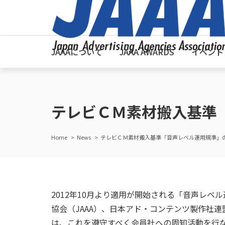
JAAAについて
JAAA AWARDS
イベント
テレビＣＭ素材搬入基準
Home
News
テレビＣＭ素材搬入基準「音声レベル運用規準」
2012年10月より適用が開始される「音声レ
協会（JAAA）、日本アド・コンテンツ製作社連
は、これを遵守すべく会員社への周知活動を行