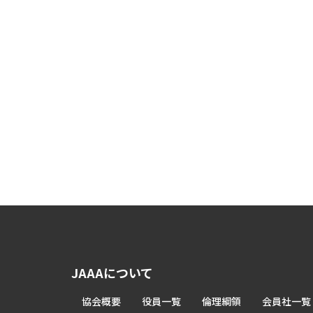
JAAAについて
協会概要
役員一覧
倫理綱領
会員社一覧