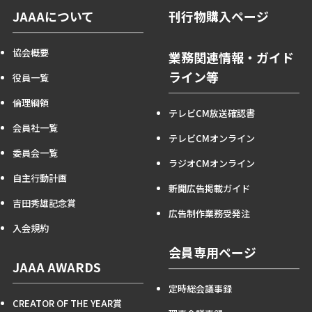
JAAAについて
刊行物購入ページ
協会概要
業務関連情報・ガイド
ライン等
役員一覧
倫理綱領
テレビCM放送確認書
会員社一覧
テレビCMオンライン
委員会一覧
ラジオCMオンライン
自主行動計画
新聞広告掲載ガイド
吉田秀雄記念賞
広告制作業務受発注
入会規約
会員専用ページ
JAAA AWARDS
定時総会議事録
CREATOR OF THE YEAR賞