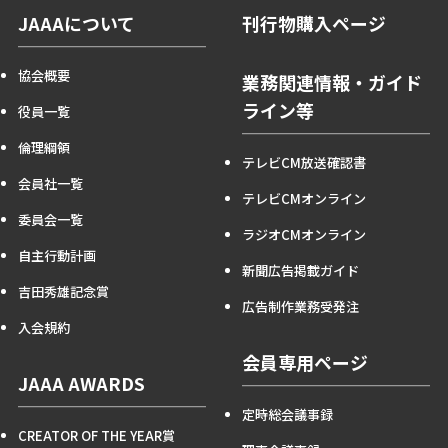
JAAAについて
刊行物購入ページ
協会概要
業務関連情報・ガイド
ライン等
役員一覧
倫理綱領
テレビCM放送確認書
会員社一覧
テレビCMオンライン
委員会一覧
ラジオCMオンライン
自主行動計画
新聞広告掲載ガイド
吉田秀雄記念賞
広告制作業務受発注
入会規約
会員専用ページ
JAAA AWARDS
定時総会議事録
CREATOR OF THE YEAR賞