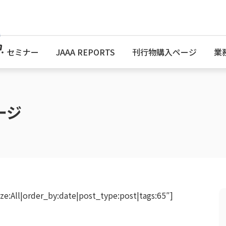
・セミナー
JAAA REPORTS
刊行物購入ページ
業
ージ
:All|order_by:date|post_type:post|tags:65″]