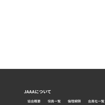
JAAAについて
協会概要
役員一覧
倫理綱領
会員社一覧