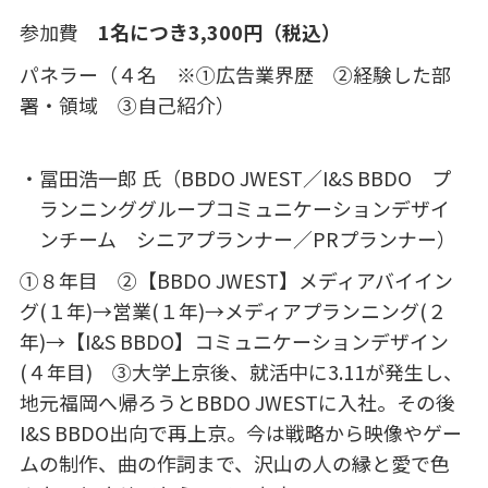
参加費
1名につき3,300円（税込）
パネラー（４名 ※①広告業界歴 ②経験した部
署・領域 ③自己紹介）
冨田浩一郎 氏（BBDO JWEST／I&S BBDO プ
ランニンググループコミュニケーションデザイ
ンチーム シニアプランナー／PRプランナー）
①８年目 ②【BBDO JWEST】メディアバイイン
グ(１年)→営業(１年)→メディアプランニング(２
年)→【I&S BBDO】コミュニケーションデザイン
(４年目) ③大学上京後、就活中に3.11が発生し、
地元福岡へ帰ろうとBBDO JWESTに入社。その後
I&S BBDO出向で再上京。今は戦略から映像やゲー
ムの制作、曲の作詞まで、沢山の人の縁と愛で色