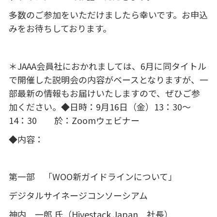
多数のご参加をいただけましたら幸いです。お申込
みをお待ちしております。
＊JAAA会員社におかれましては、6月に同タイトル
で開催した説明会の内容がベースとなりますが、一
部最新の情報もお届けいたしますので、ぜひご参
加ください。◆日時：
9
月
16
日（金）
13
：
30
～
14
：
30
於：
Zoom
ウェビナー
◆内容：
第一部 「
WOO
新ガイドラインについて」
デジタルサイネージコンソーシアム
神内 一郎 氏（
Hivestack Japan
社長）