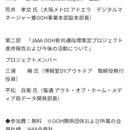
荒井 孝文 氏（大阪メトロ アドエラ デジタルマ
ネージャー兼
OOH
事業本部副本部長）
第二部 「
JAAA OOH
新共通指標策定プロジェクト
進捗報告および今後の活動について」
プロジェクトメンバー
三浦 暁 氏（博報堂
DY
アウトドア 取締役執行
役員）
平松 兵衛 氏（電通 アウト・オブ・ホーム・メデ
ィア局データ開発部長）
◆参加費：無料
※OOH関係団体および所属の会
員社様、JAAA会員社