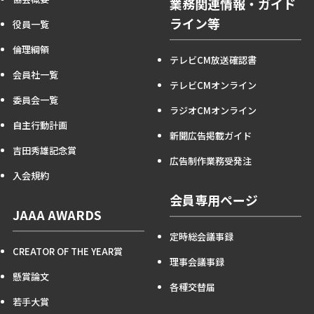
業務関連情報・ガイド
ライン等
役員一覧
倫理綱領
テレビCM放送確認書
会員社一覧
テレビCMオンライン
委員会一覧
ラジオCMオンライン
自主行動計画
新聞広告掲載ガイド
吉田秀雄記念賞
広告制作業務受発注
入会規約
会員専用ページ
JAAA AWARDS
定時総会議事録
CREATOR OF THE YEAR賞
理事会議事録
懸賞論文
各種交替届
若手大賞