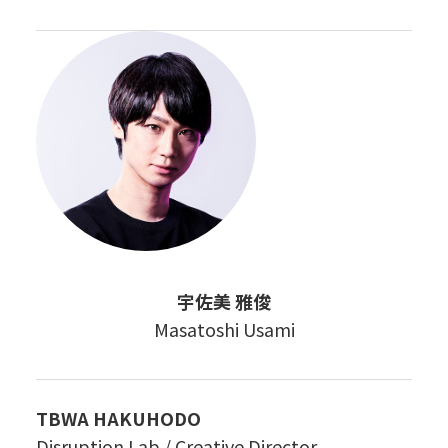
宇佐美 雅俊
Masatoshi Usami
TBWA HAKUHODO
Disruption Lab / Creative Director