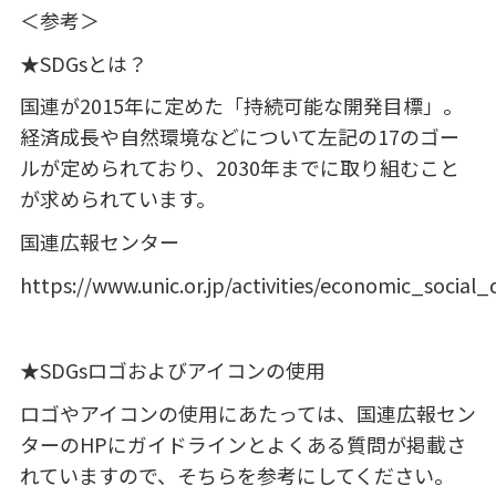
＜参考＞
★
SDGs
とは？
国連が
2015
年に定めた「持続可能な開発⽬標」。
経済成⻑や⾃然環境などについて左記の
17
のゴー
ルが定められており、
2030
年までに取り組むこと
が求められています。
国連広報センター
https://www.unic.or.jp/activities/economic_soci
★
SDGs
ロゴおよびアイコンの使用
ロゴやアイコンの使用にあたっては、国連広報セン
ターの
HP
にガイドラインとよくある質問が掲載さ
れていますので、そちらを参考にしてください。