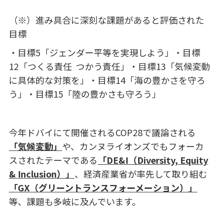
（※）進み具合に深刻な課題があると評価された
目標
・目標5「ジェンダー平等を実現しよう」・目標
12「つくる責任 つかう責任」・目標13「気候変動
に具体的な対策を」・目標14「海の豊かさを守ろ
う」・目標15「陸の豊かさも守ろう」
今年ドバイにて開催される
COP28
で議論される
「気候変動」
や、カンヌライオンズでもフォーカ
スされたテーマである
「
DE&I
（
Diversity, Equity
& Inclusion
）」
、経済産業省が率先して取り組む
「
GX
（グリーントランスフォーメーション）」
等、課題も多岐に及んでいます。