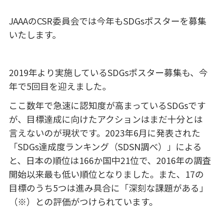
JAAAの
CSR
委員会では今年も
SDGs
ポスターを募集
いたします。
2019年より実施している
SDGs
ポスター募集も、今
年で
5
回目を迎えました。
ここ数年で急速に認知度が高まっている
SDGs
です
が、目標達成に向けたアクションはまだ十分とは
言えないのが現状です。
2023
年
6
月に発表された
「
SDGs
達成度ランキング（
SDSN
調べ）」による
と、日本の順位は
166
か国中
21
位で、
2016
年の調査
開始以来最も低い順位となりました。また、
17
の
目標のうち
5
つは進み具合に「深刻な課題がある」
（※）との評価がつけられています。