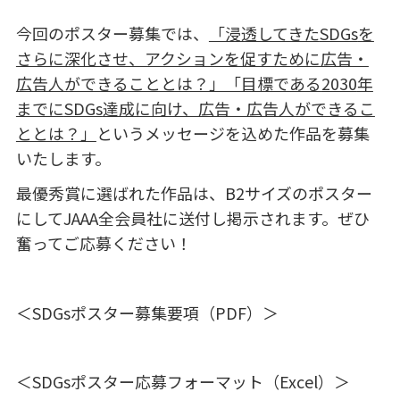
今回のポスター募集では、
「浸透してきた
SDGs
を
さらに深化させ、アクションを促すために広告・
広告人ができることとは？」「目標である
2030
年
までに
SDGs
達成に向け、広告・広告人ができるこ
ととは？」
というメッセージを込めた作品を募集
いたします。
最優秀賞に選ばれた作品は、
B2
サイズのポスター
にして
JAAA
全会員社に送付し掲⽰されます。ぜひ
奮ってご応募ください！
＜SDGsポスター募集要項（PDF）＞
＜SDGsポスター応募フォーマット（Excel）＞