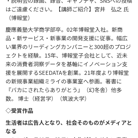
・説明会の録画、録音、キャプチャ、
SNS
への投稿
はご遠慮ください。【講師ご紹介】宮井 弘之 氏
（博報堂）
慶應義塾大学商学部卒。
02
年博報堂入社。新商
品・新サービス・新事業の開発支援に従事。幅広
い業界のリーディングカンパニーと
300
超のプロジ
ェクトを経験。
15
年、博報堂子会社として、近未
来の消費者洞察データを基軸にイノベーション支
援を展開する
SEEDATA
を創業。
21
年度より博報堂
の新規事業組織ミライの事業室へ参画。著書に
『バカにされたらありがとう』（幻冬舎）他多
数。 博士（経営学）（筑波大学）
◇受賞作品
生活者は広告人となり、社会そのものがメディアと
なる