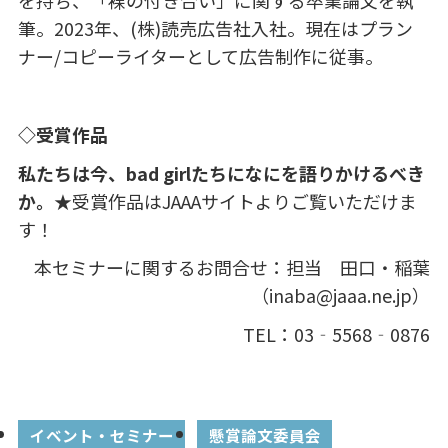
を持ち、「裸の付き合い」に関する卒業論文を執
筆。
2023
年、
(
株
)
読売広告社入社。現在はプラン
ナー
/
コピーライターとして広告制作に従事。
◇受賞作品
私たちは今、bad girlたちになにを語りかけるべき
か。
★受賞作品は
JAAA
サイトよりご覧いただけま
す！
本セミナーに関するお問合せ：担当 田口・稲葉
（
inaba@jaaa.ne.jp
）
TEL：
03‐5568‐0876
イベント・セミナー
懸賞論文委員会