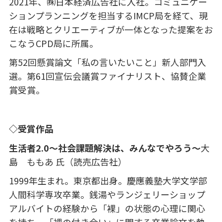
2021年、㈱日本経済広告社に入社。コミュニケー
ションプランニングを担当する
IMCP
局を経て、現
在は戦略とクリエーティブが一体となった提案をお
こなう
CPD
局に所属。
第
52
回懸賞論文「私の言いたいこと」新人部門入
選。第
61
回宣伝会議賞ファイナリスト、協賛企業
賞受賞。
◇受賞作品
生活者2.0～社会課題解決は、みんなでやろう～
大
島 ももあ 氏（読売広告社）
1999年生まれ。東京都出身。慶應義塾大学文学部
人間科学専攻卒業。銭湯やランジェリーショップ
アルバイトの経験から「裸」の状態の心理に関心