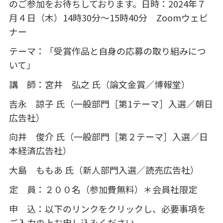
のご参加をお待ちしております。日時：2024年７
月４日（木）14時30分～15時40分 Zoomウェビ
ナー
テーマ：「受賞作品と自身の応募の取り組みにつ
いて」
講 師：宮井 弘之 氏（論文金賞／博報堂）
吉永 諒子 氏（一般部門［第
1
テーマ］入選／朝日
広告社）
向井 俊介 氏（一般部門［第２テーマ］入選／日
本経済広告社）
大島 ももあ 氏（新人部門入選／読売広告社）
定 員：２００名（参加費無料）＊会員社限定
申 込：以下のリンクをクリックし、必要事項を
ご入力の上お申し込みください。