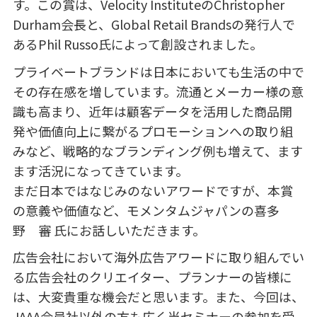
す。この賞は、
Velocity Institute
の
Christopher
Durham
会長と、
Global Retail Brands
の発行人で
ある
Phil Russo
氏によって創設されました。
プライベートブランドは日本においても生活の中で
その存在感を増しています。流通とメーカー様の意
識も高まり、近年は顧客データを活用した商品開
発や価値向上に繋がるプロモーションへの取り組
みなど、戦略的なブランディング例も増えて、ます
ます活況になってきています。
まだ日本ではなじみのないアワードですが、本賞
の意義や価値など、モメンタムジャパンの喜多
野 審 氏にお話しいただきます。
広告会社において海外広告アワードに取り組んでい
る広告会社のクリエイター、プランナーの皆様に
は、大変貴重な機会だと思います。また、今回は、
JAAA
会員社以外の方も広く当セミナーの参加を受