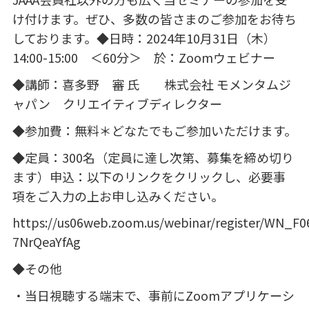
け付けます。ぜひ、多数の皆さまのご参加をお待ち
しております。◆日時：
2024
年10月
31
日（木）
14:00-15:00
＜
60
分＞ 於：
Zoom
ウェビナー
◆講師：喜多野 審 氏 株式会社 モメンタムジ
ャパン クリエイティブディレクター
◆参加費：無料＊どなたでもご参加いただけます。
◆定員：
300
名（定員に達し次第、募集を締め切り
ます）申込：以下のリンクをクリックし、必要事
項をご入力の上お申し込みください。
https://us06web.zoom.us/webinar/register/WN_F
7NrQeaYfAg
◆その他
・当日視聴する端末で、事前に
Zoom
アプリケーシ