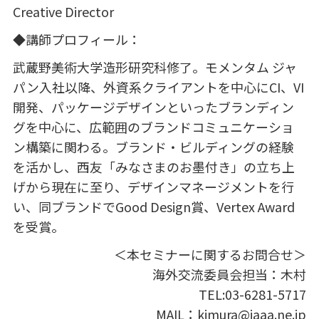
Creative Director
◆講師プロフィール：
武蔵野美術大学造形研究科修了。モメンタム ジャ
パン入社以降、外資系クライアントを中心に
CI
、
VI
開発、パッケージデザインといったブランディン
グを中心に、広範囲のブランドコミュニケーショ
ン構築に関わる。ブランド・ビルディングの経験
を活かし、西友「みなさまのお墨付き」の立ち上
げから現在に至り、デザインマネージメントを行
い、同ブランドで
Good Design
賞、
Vertex Award
を受賞。
＜本セミナーに関するお問合せ＞
海外交流委員会担当：木村
TEL:03-6281-5717
MAIL：
kimura@jaaa.ne.jp