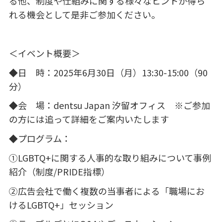
る他、制度や仕組みに関する様々なヒントが得ら
れる機会として是非ご参加ください。
＜イベント概要＞
◆日 時：
2025
年
6
月
30
日（月）
13:30-15:00
（
90
分）
◆会 場：
dentsu Japan
汐留オフィス ※ご参加
の方には追って詳細をご案内いたします
◆プログラム：
①
LGBTQ+
に関する人事的な取り組みについて事例
紹介（制度
/PRIDE
指標）
②広告会社で働く複数の当事者による「職場にお
ける
LGBTQ+
」セッション