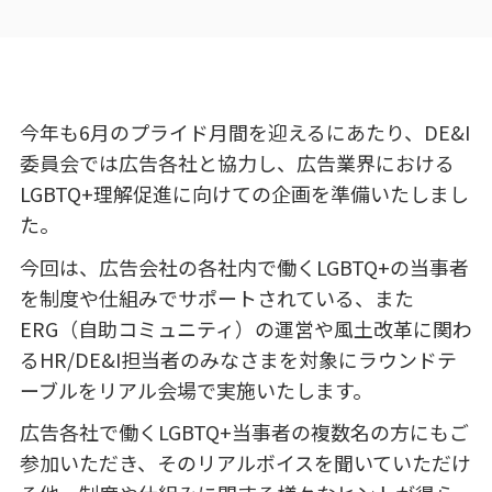
今年も
6
月のプライド月間を迎えるにあたり、
DE&I
委員会では広告各社と協力し、広告業界における
LGBTQ+
理解促進に向けての企画を準備いたしまし
た。
今回は、広告会社の各社内で働く
LGBTQ+
の当事者
を制度や仕組みでサポートされている、また
ERG
（自助コミュニティ）の運営や風土改革に関わ
る
HR/DE&I
担当者のみなさまを対象にラウンドテ
ーブルをリアル会場で実施いたします。
広告各社で働く
LGBTQ+
当事者の複数名の方にもご
参加いただき、そのリアルボイスを聞いていただけ