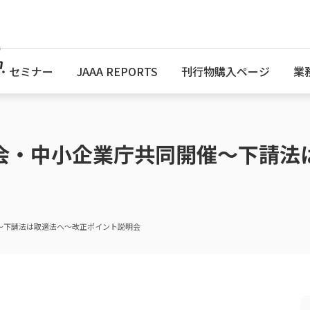
・セミナー
JAAA REPORTS
刊行物購入ページ
業
会・中小企業庁共同開催～下請法
～下請法は取適法へ～改正ポイント説明会