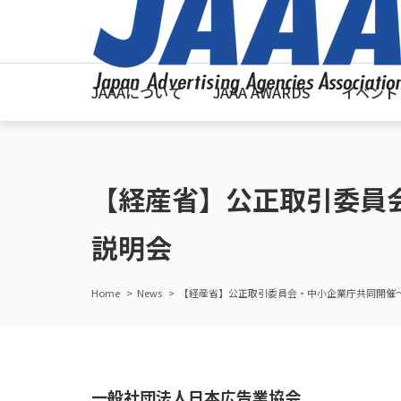
JAAAについて
JAAA AWARDS
イベント
【経産省】公正取引委員
説明会
Home
News
【経産省】公正取引委員会・中小企業庁共同開催
一般社団法人日本広告業協会