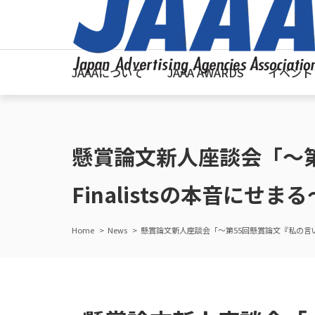
JAAAについて
JAAA AWARDS
イベント
懸賞論文新人座談会「～
Finalistsの本音にせ
Home
News
懸賞論文新人座談会「～第55回懸賞論文『私の言い