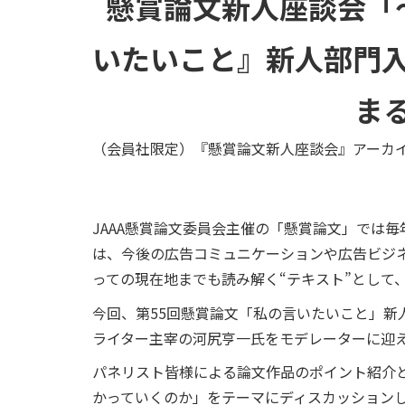
懸賞論文新人座談会「
いたいこと』新人部門入選者
ま
（会員社限定）『懸賞論文新人座談会』アーカイブ配
JAAA懸賞論文委員会主催の「懸賞論文」では
は、今後の広告コミュニケーションや広告ビジ
っての現在地までも読み解く“テキスト”として
今回、第55回懸賞論文「私の言いたいこと」新人部
ライター主宰の河尻亨一氏をモデレーターに迎
パネリスト皆様による論文作品のポイント紹介
かっていくのか」をテーマにディスカッション