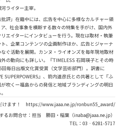
銀河ライター主宰。
告批評」在籍中には、広告を中心に多様なカルチャー領
ィア、社会事象を横断する数々の特集を手がけ、国内外
クリエイターにインタビューを行う。現在は取材・執筆
ント、企業コンテンツの企画制作ほか、広告とジャーナ
つなぐ活動を展開。カンヌ・ライオンズを毎年現地取材
外の動向にも詳しい。『TIMELESS 石岡瑛子とその時
75回毎日出版文化賞受賞（文学芸術部門）。訳書に
IVE SUPERPOWERS』、箭内道彦氏との共著として『ふ
風が吹くー福島からの発信と地域ブランディングの明日
る。
ただけます！
https://www.jaaa.ne.jp/ronbun55_award/
するお問合せ：担当 勝田・稲葉（
inaba@jaaa.ne.jp
）
TEL：
03‐6281-5717