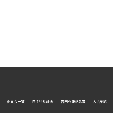
委員会一覧
自主行動計画
吉田秀雄記念賞
入会規約