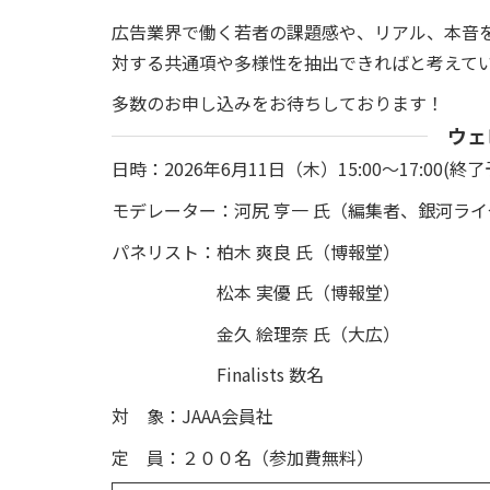
広告業界で働く若者の課題感や、リアル、本音
対する共通項や多様性を抽出できればと考えて
多数のお申し込みをお待ちしております！
ウェ
日時：2026年6月11日（木）15:00～17:00(
モデレーター：河尻 亨一 氏（編集者、銀河ラ
パネリスト：柏木 爽良 氏（博報堂）
松本 実優 氏（博報堂）
金久 絵理奈 氏（大広）
Finalists 数名
対 象：JAAA会員社
定 員：２００名（参加費無料）