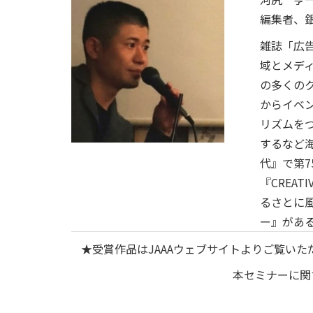
編集者、
雑誌「広
域とメデ
の多くの
からイベ
リズムを
するなど海
代』で第
『CREAT
るさとに
ー』があ
★受賞作品はJAAAウェブサイトよりご覧い
本セミナーに関