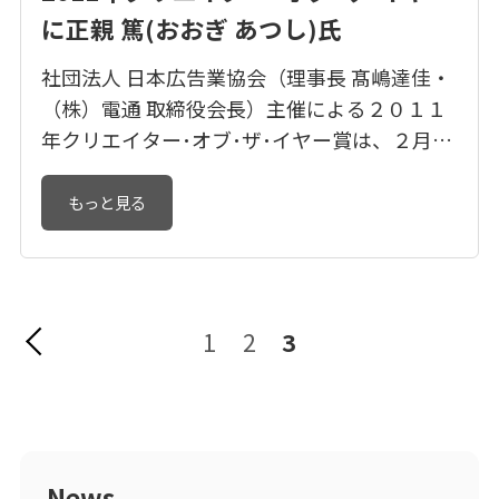
に正親 篤(おおぎ あつし)氏
社団法人 日本広告業協会（理事長 髙嶋達佳・
（株）電通 取締役会長）主催による２０１１
年クリエイター･オブ･ザ･イヤー賞は、２月２
２日に本協会クリエイティブ委員会による審
査会を行い、３月１４日開催の第２６３回理
もっと見る
事会において受賞者を承認、決定した。 同賞
は、社団法人 日本広告業協会の会員社の中で
２０１１年に最も優れたクリエイティブワー
クを行ったクリエイター個人を表彰するもの
1
2
3
で、１９８９年設立以来、今...
News