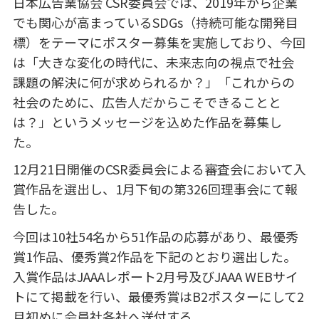
日本広告業協会
CSR
委員会では、
2019
年から企業
でも関心が高まっている
SDGs
（持続可能な開発目
標）をテーマにポスター募集を実施しており、今回
は「大きな変化の時代に、未来志向の視点で社会
課題の解決に何が求められるか？」「これからの
社会のために、広告人だからこそできることと
は？」というメッセージを込めた作品を募集し
た。
12月
21
日開催の
CSR
委員会による審査会において入
賞作品を選出し、
1
月下旬の第
326
回理事会にて報
告した。
今回は
10
社
54
名から
51
作品の応募があり、最優秀
賞
1
作品、優秀賞
2
作品を下記のとおり選出した。
入賞作品は
JAAA
レポート
2
月号及びJAAA WEBサイ
トにて掲載を行い、最優秀賞は
B2
ポスターにして
2
月初めに会員社各社へ送付する。