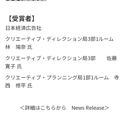
【受賞者】
日本経済広告社
クリエーティブ・ディレクション局
3
部
1
ルーム
林 陽奈 氏
クリエーティブ・ディレクション局
3
部
佐藤
寛子 氏
クリエーティブ・プランニング局
1
部
1
ルーム 寺
西 修平 氏
＜詳細はこちらから News Release＞