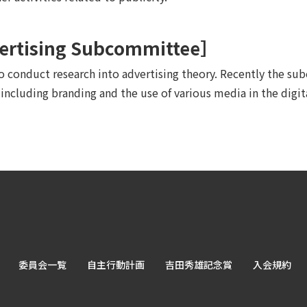
vertising Subcommittee］
 conduct research into advertising theory. Recently the su
, including branding and the use of various media in the digit
委員会一覧
自主行動計画
吉田秀雄記念賞
入会規約