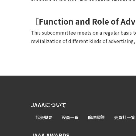
［Function and Role of Ad
This subcommittee meets on a regular basis to
revitalization of different kinds of advertising
JAAAについて
協会概要
役員一覧
倫理綱領
会員社一覧
JAAA AWARDS