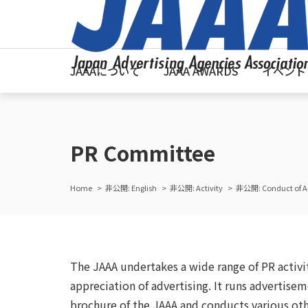
JAAAについて
JAAA AWARDS
イベント
PR Committee
Home
非公開: English
非公開: Activity
非公開: Conduct of Ac
The JAAA undertakes a wide range of PR activit
appreciation of advertising. It runs advertise
brochure of the JAAA and conducts various othe