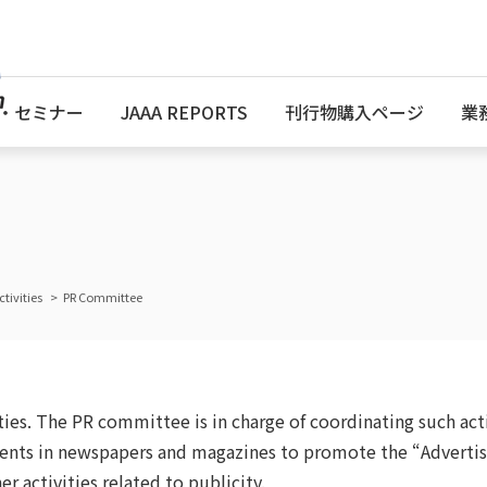
・セミナー
JAAA REPORTS
刊行物購入ページ
業
tivities
PR Committee
ies. The PR committee is in charge of coordinating such acti
ments in newspapers and magazines to promote the “Advertisi
r activities related to publicity.